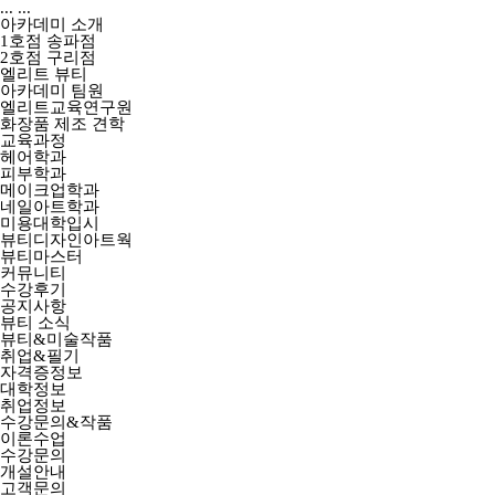
...
...
아카데미 소개
1호점 송파점
2호점 구리점
엘리트 뷰티
아카데미 팀원
엘리트교육연구원
화장품 제조 견학
교육과정
헤어학과
피부학과
메이크업학과
네일아트학과
미용대학입시
뷰티디자인아트웍
뷰티마스터
커뮤니티
수강후기
공지사항
뷰티 소식
뷰티&미술작품
취업&필기
자격증정보
대학정보
취업정보
수강문의&작품
이론수업
수강문의
개설안내
고객문의