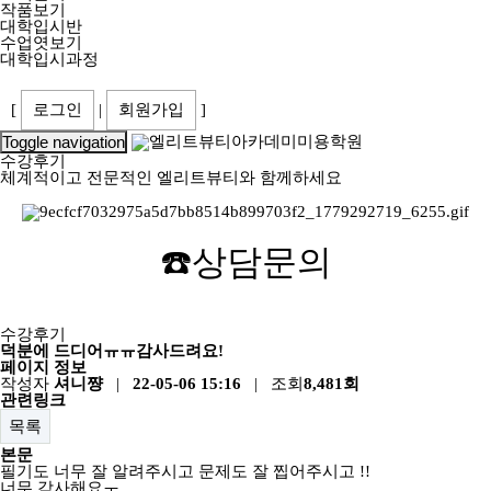
작품보기
대학입시반
수업엿보기
대학입시과정
[
로그인
|
회원가입
]
Toggle navigation
수강후기
체계적이고 전문적인 엘리트뷰티와 함께하세요
☎️
상담문의
수강후기
덕분에 드디어ㅠㅠ감사드려요!
페이지 정보
작성자
셔니쨩
|
22-05-06 15:16
| 조회
8,481회
관련링크
목록
본문
필기도 너무 잘 알려주시고 문제도 잘 찝어주시고 !!
너무 감사해요ㅜ