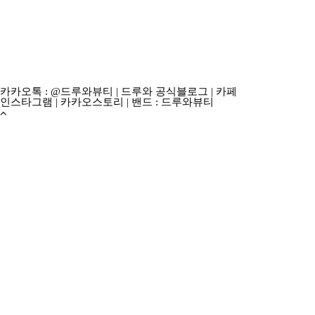
카카오톡 : @드루와뷰티
|
드루와 공식블로그
|
카페
인스타그램
|
카카오스토리
|
밴드 : 드루와뷰티