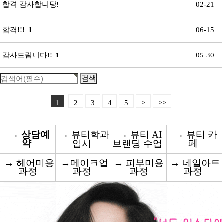
합격 감사합니당!
02-21
합격!!!
1
06-15
감사드립니다!!
1
05-30
1
2
3
4
5
>
>>
→
상담예
→
뷰티학과
→
뷰티 AI
→
뷰티 카
약
페
입시
브랜딩 수업
→
헤어미용
→
메이크업
→
피부미용
→
네일아트
과정
과정
과정
과정