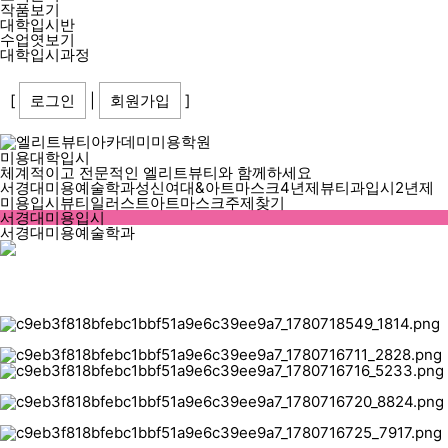
작품보기
대학입시반
수업엿보기
대학입시과정
[
로그인
|
회원가입
]
Toggle navigation
미용대학입시
체계적이고 전문적인 엘리트뷰티와 함께하세요
서경대미용예술학과
성신여대&아트마스크
4년제뷰티과입시
2년제
미용입시
뷰티일러스트
아트마스크주제찾기
서경대미용입시
서경대미용예술학과