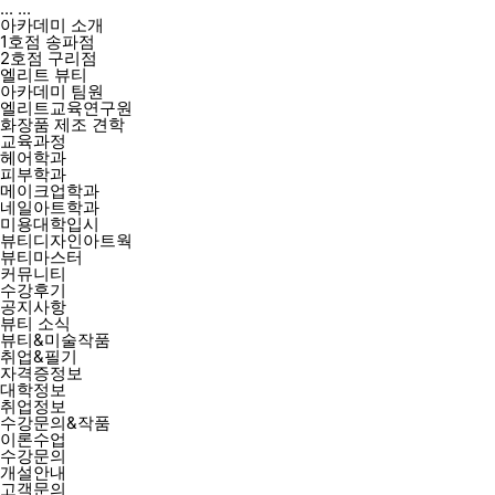
...
...
아카데미 소개
1호점 송파점
2호점 구리점
엘리트 뷰티
아카데미 팀원
엘리트교육연구원
화장품 제조 견학
교육과정
헤어학과
피부학과
메이크업학과
네일아트학과
미용대학입시
뷰티디자인아트웍
뷰티마스터
커뮤니티
수강후기
공지사항
뷰티 소식
뷰티&미술작품
취업&필기
자격증정보
대학정보
취업정보
수강문의&작품
이론수업
수강문의
개설안내
고객문의