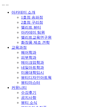
...
...
아카데미 소개
1호점 송파점
2호점 구리점
엘리트 뷰티
아카데미 팀원
엘리트교육연구원
화장품 제조 견학
교육과정
헤어학과
피부학과
메이크업학과
네일아트학과
미용대학입시
뷰티디자인아트웍
뷰티마스터
커뮤니티
수강후기
공지사항
뷰티 소식