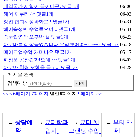
네일국가 시험이 끝이나구.
댓글
1
개
06-06
헤어 까부리 ^^
댓글
1
개
06-03
창업 협회지정과화분 !
댓글
1
개
05-31
헤어속성반 수업들으며 ..
댓글
1
개
05-31
속눈썹연장 오후반 끝
댓글
1
개
05-23
아로마특강 잘들었습니다 유익했어여~~~~~~
댓글
1
개
05-18
메이크업수업 재미나요
댓글
1
개
05-17
화장품 공장견학!오예 ~~
댓글
1
개
05-03
아로마 힐링 오행을 듣고...
댓글
1
개
04-28
게시물 검색
검색대상
<<
<
6
페이지
7
페이지
열린
8
페이지
9
페이지
>>
→
뷰티학과
→
뷰티 AI
→
상담예
→
뷰티 카
약
페
입시
브랜딩 수업