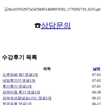
☎️
상담문의
수강후기
목록
제목
날짜
드루와봐 왜?
댓글
1
개
07-03
네일후기!!!
댓글
1
개
07-02
후기후기
댓글
1
개
07-01
피부미용 후기
댓글
1
개
06-28
피부속성끝냈습니다.
댓글
1
개
06-21
합격유후
댓글
1
개
06-12